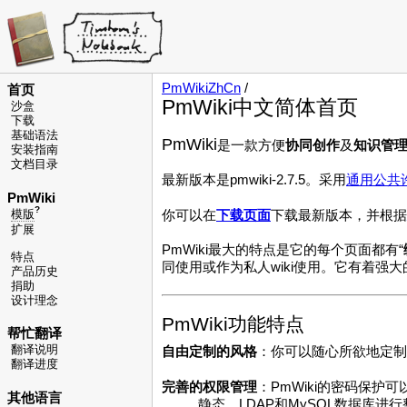
PmWikiZhCn
/
首页
PmWiki中文简体首页
沙盒
下载
基础语法
PmWiki
是一款方便
协同创作
及
知识管
安装指南
文档目录
最新版本是pmwiki-2.7.5。采用
通用公共
PmWiki
?
模版
你可以在
下载页面
下载最新版本，并根据
扩展
PmWiki最大的特点是它的每个页面都有“
特点
同使用或作为私人wiki使用。它有着
产品历史
捐助
设计理念
PmWiki功能特点
帮忙翻译
翻译说明
自由定制的风格
：你可以随心所欲地定制
翻译进度
完善的权限管理
：PmWiki的密码保
其他语言
静态、LDAP和MySQL数据库进