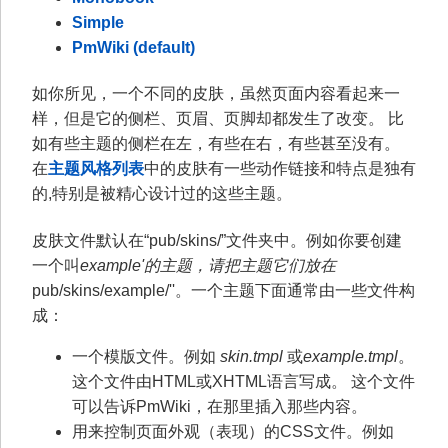
Simple
PmWiki (default)
如你所见，一个不同的皮肤，虽然页面内容看起来一
样，但是它的侧栏、页眉、页脚却都发生了改变。 比
如有些主题的侧栏在左，有些在右，有些甚至没有。
在
主题风格列表
中的皮肤有一些动作链接和特点是独有
的,特别是被精心设计过的这些主题。
皮肤文件默认在“pub/skins/”文件夹中。例如你要创建
一个叫
example'的主题，请把主题它们放在
pub/skins/example/''。一个主题下面通常由一些文件构
成：
一个模版文件。例如
skin.tmpl
或
example.tmpl
。
这个文件由HTML或XHTML语言写成。 这个文件
可以告诉PmWiki，在那里插入那些内容。
用来控制页面外观（表现）的CSS文件。例如