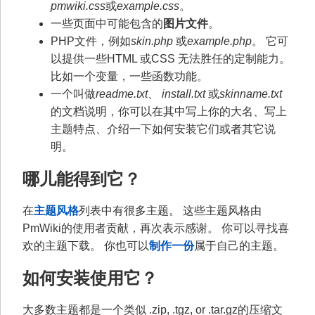
pmwiki.css
或
example.css
。
一些页面中可能包含的
图片文件
。
PHP文件，例如
skin.php
或
example.php
。 它可
以提供一些HTML 或CSS 无法胜任的定制能力。
比如一个变量，一些函数功能。
一个叫做
readme.txt
、
install.txt
或
skinname.txt
的文档说明，你可以在其中写上你的大名、写上
主题特点、介绍一下如何安装它们或者其它说
明。
哪儿能得到它？
在
主题风格
列表中有很多主题。 这些主题风格由
PmWiki的使用者贡献，再次表示感谢。 你可以寻找喜
欢的主题下载。 你也可以
制作一份
属于自己的主题。
如何安装使用它？
大多数主题都是一个类似 .zip, .tgz, or .tar.gz的压缩文