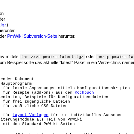
on
der
.tgz
)
erunter
der
PmWiki:Subversion-Seite
herunter.
iv mittels
oder
tar zxvf pmwiki-latest.tgz
unzip pmwiki-la
m Beispiel sollte das aktuelle "latest" Paket in ein Verzeichnis nam
endes Dokument

Hauptprogramm

 für lokale Anpassungen mittels Konfigurationsskripten

s für Rezepte (add-ons) aus dem 
Kochbuch
entation, Beispiele für Konfigurationsdateien

 für frei zugängliche Dateien

 für zusätzliche CSS-Dateien

s für 
Layout Vorlagen
 für ein individuelles Aussehen 

iterungsmodule als Teil von PmWiki
