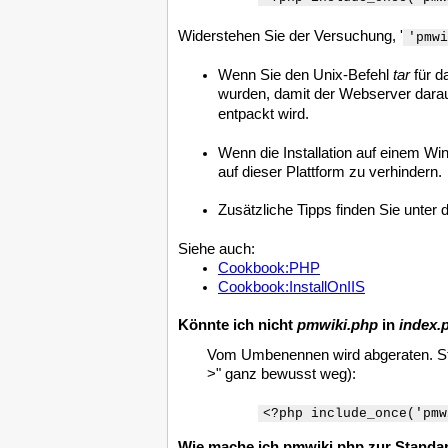
Widerstehen Sie der Versuchung, '
'pmwi
Wenn Sie den Unix-Befehl
tar
für d
wurden, damit der Webserver darau
entpackt wird.
Wenn die Installation auf einem Win
auf dieser Plattform zu verhindern.
Zusätzliche Tipps finden Sie unter
Siehe auch:
Cookbook:PHP
Cookbook:InstallOnIIS
Könnte ich nicht
pmwiki.php
in
index.
Vom Umbenennen wird abgeraten. St
>" ganz bewusst weg):
<?php include_once('pmw
Wie mache ich pmwiki.php zur Standar