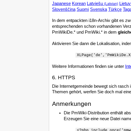
Japanese
Korean
Latviešu
Lietu
(Latvian)
Slovenščina
Suomi
Svenska
Türkçe
Tag
In dem entpackten i18n-Archiv gibt es zw
entsprechenden schon vorhandenen Ver
PmWikiDe.* und PmWiki.* in dem
gleich
Aktivieren Sie dann die Lokalisation, ind
XLPage('de','PmWikiDe.X
Weitere Informationen finden sie unter
Int
6. HTTPS
Die Internetgemeinde bewegt sich rasch 
Themen gehört, werfen Sie doch mal eine
Anmerkungen
Die PmWiki-Distribution enthält abs
Erzeugen Sie eine neue Datei na
<?php include_once('pmw