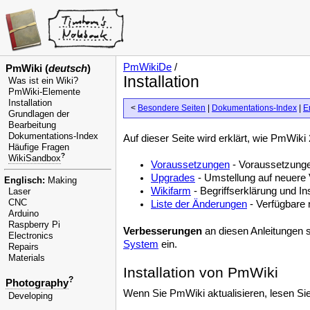
PmWikiDe
/
PmWiki (
deutsch
)
Installation
Was ist ein Wiki?
PmWiki-Elemente
Installation
<
Besondere Seiten
|
Dokumentations-Index
|
E
Grundlagen der
Bearbeitung
Dokumentations-Index
Auf dieser Seite wird erklärt, wie PmWiki 
Häufige Fragen
?
WikiSandbox
Voraussetzungen
- Voraussetzung
Upgrades
- Umstellung auf neuere
Englisch:
Making
Wikifarm
- Begriffserklärung und In
Laser
CNC
Liste der Änderungen
- Verfügbare 
Arduino
Raspberry Pi
Verbesserungen
an diesen Anleitungen 
Electronics
System
ein.
Repairs
Materials
Installation von PmWiki
?
Photography
Wenn Sie PmWiki aktualisieren, lesen Sie b
Developing