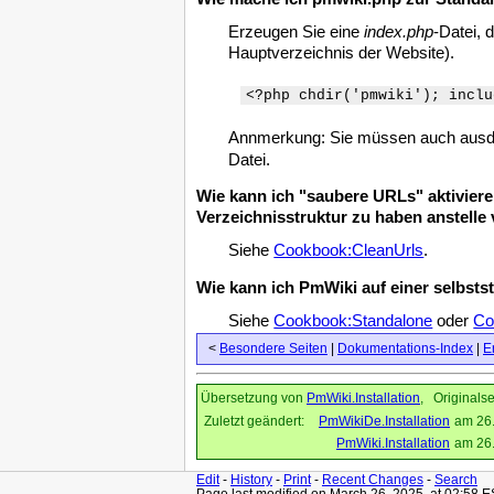
Erzeugen Sie eine
index.php
-Datei, 
Hauptverzeichnis der Website).
<?php chdir('pmwiki'); inclu
Annmerkung: Sie müssen auch ausdr
Datei.
Wie kann ich "saubere URLs" aktivier
Verzeichnisstruktur zu haben anstell
Siehe
Cookbook:CleanUrls
.
Wie kann ich PmWiki auf einer selbstst
Siehe
Cookbook:Standalone
oder
Co
<
Besondere Seiten
|
Dokumentations-Index
|
E
Übersetzung von
PmWiki.Installation
, Originalse
Zuletzt geändert:
PmWikiDe.Installation
am 26
PmWiki.Installation
am 26
Edit
-
History
-
Print
-
Recent Changes
-
Search
Page last modified on March 26, 2025, at 02:58 