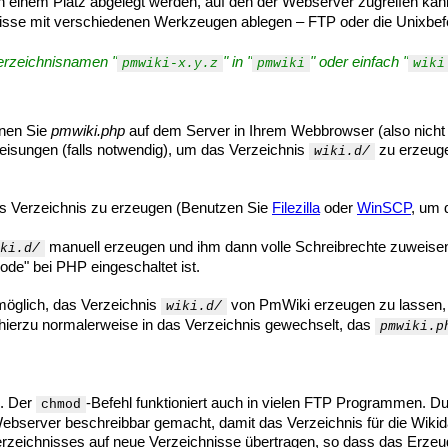
an einem Platz abgelegt werden, auf den der Webserver zugreifen kan
hnisse mit verschiedenen Werkzeugen ablegen – FTP oder die Unixbe
erzeichnisnamen "
" in "
" oder einfach "
pmwiki-x.y.z
pmwiki
wiki
fnen Sie
pmwiki.php
auf dem Server in Ihrem Webbrowser (also nicht d
eisungen (falls notwendig), um das Verzeichnis
zu erzeuge
wiki.d/
as Verzeichnis zu erzeugen (Benutzen Sie
Filezilla
oder
WinSCP
, um 
manuell erzeugen und ihm dann volle Schreibrechte zuweisen 
ki.d/
de" bei PHP eingeschaltet ist.
möglich, das Verzeichnis
von PmWiki erzeugen zu lassen,
wiki.d/
 hierzu normalerweise in das Verzeichnis gewechselt, das
pmwiki.p
). Der
-Befehl funktioniert auch in vielen FTP Programmen. 
chmod
Webserver beschreibbar gemacht, damit das Verzeichnis für die Wiki
erzeichnisses auf neue Verzeichnisse übertragen, so dass das Erzeu