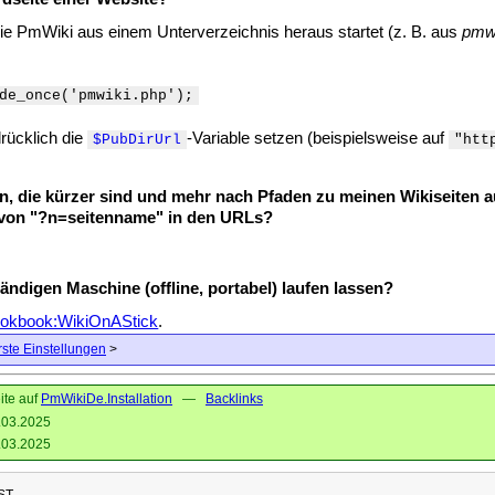
die PmWiki aus einem Unterverzeichnis heraus startet (z. B. aus
pmwi
de_once('pmwiki.php');
ücklich die
-Variable setzen (beispielsweise auf
$PubDirUrl
"htt
en, die kürzer sind und mehr nach Pfaden zu meinen Wikiseiten
e von "?n=seitenname" in den URLs?
ändigen Maschine (offline, portabel) laufen lassen?
okbook:WikiOnAStick
.
rste Einstellungen
>
ite auf
PmWikiDe.Installation
—
Backlinks
.03.2025
.03.2025
EST