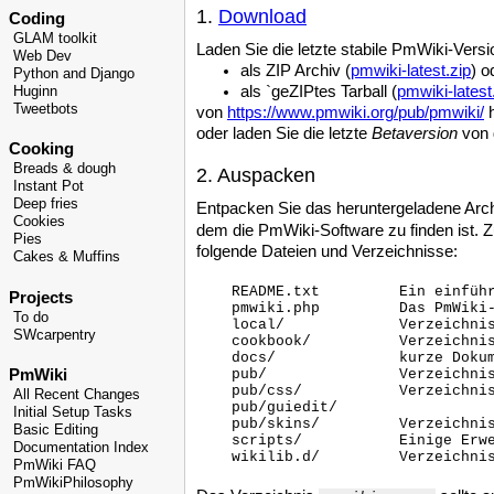
1.
Download
Coding
GLAM toolkit
Laden Sie die letzte stabile PmWiki-Versi
Web Dev
als ZIP Archiv (
pmwiki-latest.zip
) o
Python and Django
als `geZIPtes Tarball (
pmwiki-latest
Huginn
Tweetbots
von
https://www.pmwiki.org/pub/pmwiki/
h
oder laden Sie die letzte
Betaversion
von 
Cooking
Breads & dough
2. Auspacken
Instant Pot
Deep fries
Entpacken Sie das heruntergeladene Arch
Cookies
dem die PmWiki-Software zu finden ist. Zu
Pies
folgende Dateien und Verzeichnisse:
Cakes & Muffins
    README.txt         Ein einführ
Projects
    pmwiki.php         Das PmWiki-
To do
    local/             Verzeichnis
SWcarpentry
    cookbook/          Verzeichni
    docs/              kurze Dokum
    pub/               Verzeichnis
PmWiki
    pub/css/           Verzeichnis
All Recent Changes
    pub/guiedit/

Initial Setup Tasks
    pub/skins/         Verzeichni
Basic Editing
    scripts/           Einige Erwe
Documentation Index
PmWiki FAQ
PmWikiPhilosophy