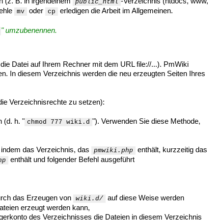
n (z. B. in irgendeinem
-Verzeichnis (htdocs, www,
public_html
fehle
oder
erledigen die Arbeit im Allgemeinen.
mv
cp
" umzubenennen.
ie Datei auf Ihrem Rechner mit dem URL file://...). PmWiki
n. In diesem Verzeichnis werden die neu erzeugten Seiten Ihres
die Verzeichnisrechte zu setzen):
(d. h. "
"). Verwenden Sie diese Methode,
chmod 777 wiki.d
 indem das Verzeichnis, das
enthält, kurzzeitig das
pmwiki.php
enthält und folgender Befehl ausgeführt
hp
Durch das Erzeugen von
auf diese Weise werden
wiki.d/
dateien erzeugt werden kann,
gerkonto des Verzeichnisses die Dateien in diesem Verzeichnis