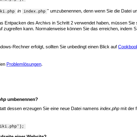
in
'' umzubenennen, denn wenn Sie die Datei u
ki.php
index.php
as Entpacken des Archivs in Schritt 2 verwendet haben, müssen Sie s
f zugreifen kann. Normalerweise können Sie das erreichen, indem Si
dows-Rechner erfolgt, sollten Sie unbedingt einen Blick auf
Cookbook
 den
Problemlösungen
.
php
umbenennen?
att dessen erzeugen Sie eine neue Datei namens
index.php
mit der 
iki.php');
dseite einer Website?