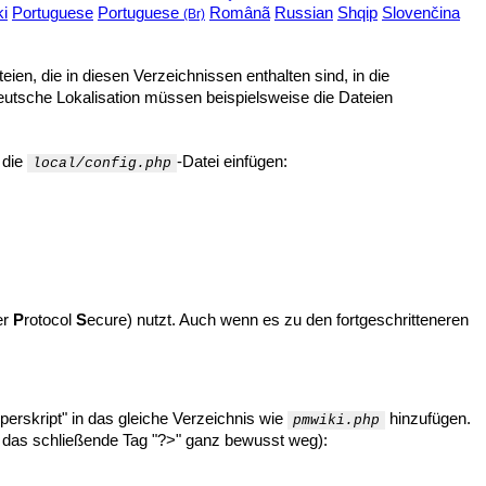
ki
Portuguese
Portuguese
Românã
Russian
Shqip
Slovenčina
(Br)
teien, die in diesen Verzeichnissen enthalten sind, in die
 deutsche Lokalisation müssen beispielsweise die Dateien
 die
-Datei einfügen:
local/config.php
er
P
rotocol
S
ecure) nutzt. Auch wenn es zu den fortgeschritteneren
perskript" in das gleiche Verzeichnis wie
hinzufügen.
pmwiki.php
ie das schließende Tag "?>" ganz bewusst weg):