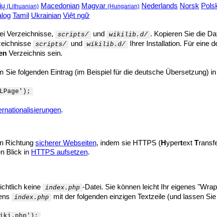
vių
Macedonian
Magyar
Nederlands
Norsk
Pols
(Lithuanian)
(Hungarian)
alog
Tamil
Ukrainian
Việt ngữ
ei Verzeichnisse,
und
. Kopieren Sie die Da
scripts/
wikilib.d/
zeichnisse
und
Ihrer Installation. Für eine
scripts/
wikilib.d/
en
Verzeichnis sein.
em Sie folgenden Eintrag (im Beispiel für die deutsche Übersetzung) in
LPage');
ernationalisierungen
.
in Richtung
sicherer Webseiten
, indem sie HTTPS (
H
yper
t
ext
T
ransf
n Blick in
HTTPS aufsetzen
.
ichtlich keine
-Datei. Sie können leicht Ihr eigenes "Wrap
index.php
mens
mit der folgenden einzigen Textzeile (und lassen S
index.php
iki.php');