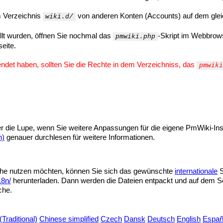
im Verzeichnis
von anderen Konten (Accounts) auf dem glei
wiki.d/
llt wurden, öffnen Sie nochmal das
-Skript im Webbrows
pmwiki.php
eite.
ndet haben, sollten Sie die Rechte in dem Verzeichniss, das
pmwiki
r die Lupe, wenn Sie weitere Anpassungen für die eigene PmWiki-Inst
h)
genauer durchlesen für weitere Informationen.
che nutzen möchten, können Sie sich das gewünschte
internationale
S
18n/
herunterladen. Dann werden die Dateien entpackt und auf dem S
che.
Traditional)
Chinese simplified
Czech
Dansk
Deutsch
English
Españ