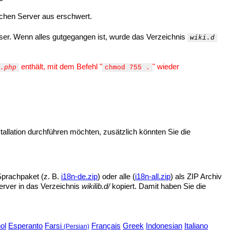
chen Server aus erschwert.
er. Wenn alles gutgegangen ist, wurde das Verzeichnis
wiki.d
enthält, mit dem Befehl "
" wieder
.php
chmod 755 .
allation durchführen möchten, zusätzlich könnten Sie die
prachpaket (z. B.
i18n-de.zip
) oder alle (
i18n-all.zip
) als ZIP Archiv
erver in das Verzeichnis
wikilib.d/
kopiert. Damit haben Sie die
ol
Esperanto
Farsi
Français
Greek
Indonesian
Italiano
(Persian)