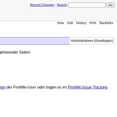
Recent Changes
-
Search
:
View
Edit
History
Print
Backlinks
Administratoren (Grundlagen)
ugehörender Seiten:
sten
der PmWiki-User oder tragen es im
PmWiki Issue Tracking