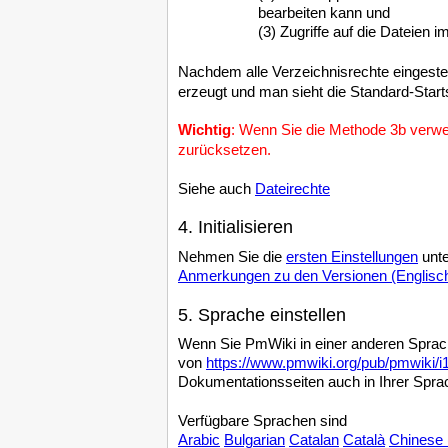
bearbeiten kann und
(3) Zugriffe auf die Dateien 
Nachdem alle Verzeichnisrechte eingeste
erzeugt und man sieht die Standard-Starts
Wichtig
: Wenn Sie die Methode 3b verwe
zurücksetzen.
Siehe auch
Dateirechte
4. Initialisieren
Nehmen Sie die
ersten Einstellungen
unte
Anmerkungen zu den Versionen (Englisc
5. Sprache einstellen
Wenn Sie PmWiki in einer anderen Spra
von
https://www.pmwiki.org/pub/pmwiki/i
Dokumentationsseiten auch in Ihrer Spra
Verfügbare Sprachen sind
Arabic
Bulgarian
Catalan
Català
Chinese (