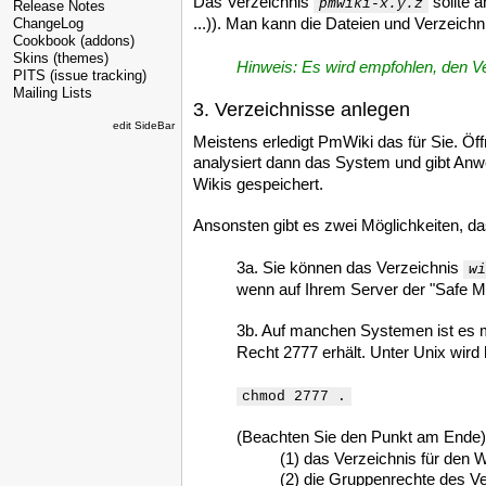
Das Verzeichnis
sollte 
pmwiki-x.y.z
Release Notes
...)). Man kann die Dateien und Verzeic
ChangeLog
Cookbook (addons)
Skins (themes)
Hinweis: Es wird empfohlen, den V
PITS (issue tracking)
Mailing Lists
3. Verzeichnisse anlegen
edit SideBar
Meistens erledigt PmWiki das für Sie. Öf
analysiert dann das System und gibt Anw
Wikis gespeichert.
Ansonsten gibt es zwei Möglichkeiten, d
3a. Sie können das Verzeichnis
wi
wenn auf Ihrem Server der "Safe Mo
3b. Auf manchen Systemen ist es 
Recht 2777 erhält. Unter Unix wird
chmod 2777 .
(Beachten Sie den Punkt am Ende
(1) das Verzeichnis für den 
(2) die Gruppenrechte des V